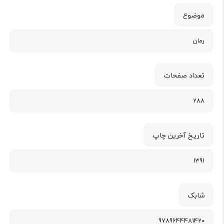
موضوع
رمان
تعداد صفحات
288
تاریخ آخرین چاپ
1391
شابک
9789644481420