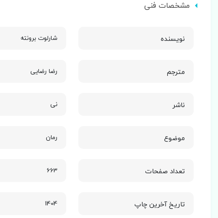
مشخصات فنی
نویسنده
شارلوت برونته
مترجم
رضا رضایی
ناشر
نی
موضوع
رمان
تعداد صفحات
663
تاریخ آخرین چاپ
1404