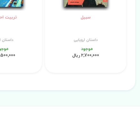
سبیل
تربیت اح
داستان اروپایی
داستان ا
موجود
موجو
2,700,000 ریال
7,500,000 ری