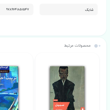
شابک
9789641851547
محصولات مرتبط