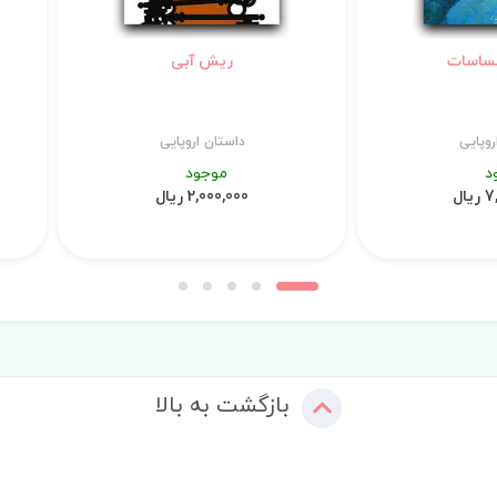
ساسات
ریش آبی
روپایی
داستان اروپایی
د
موجود
ال
2,000,000 ریال
بازگشت به بالا