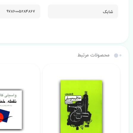
شابک
9786005284867
محصولات مرتبط