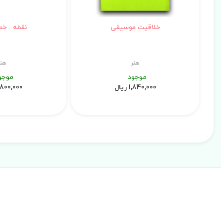
خلاقیت موسیقی
نقطه . خط
هنر
هنر
موجود
موجو
1,840,000 ریال
1,800,000 ری