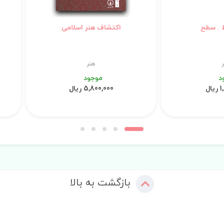
 . سطح
اکتشاف هنر اسلامی
هنر
د
موجود
ال
5,800,000 ریال
بازگشت به بالا