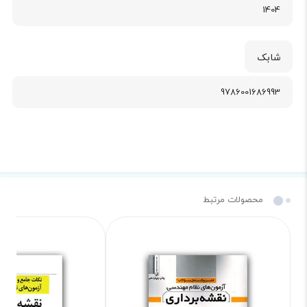
1404
شابک
9786001686993
محصولات مرتبط