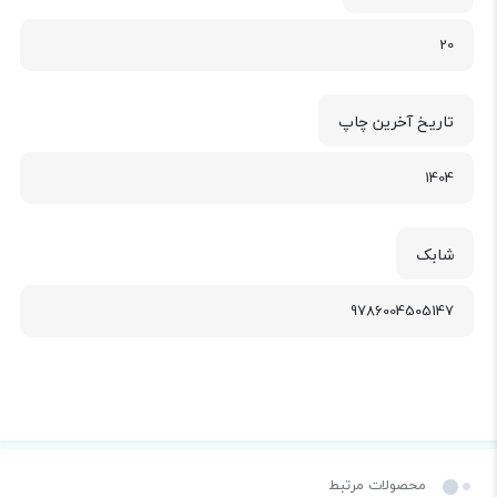
20
تاریخ آخرین چاپ
1404
شابک
9786004505147
محصولات مرتبط