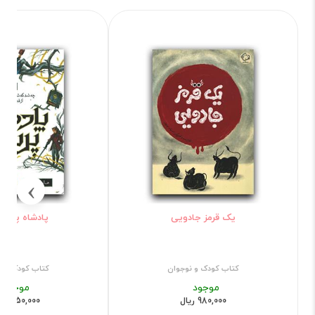
›
یک قرمز جادویی
پادشاه پریان 3-
کتاب کودک و نوجوان
کتاب کودک و ن
موجود
موجود
980,000 ریال
6,950,000 ریال