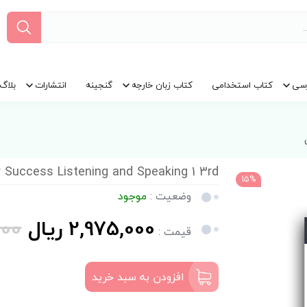
سی
کتاب استخدامی
کتاب زبان خارجه
گنجینه
انتشارات
بلاگ
or Success Listening and Speaking 1 3rd
15%
وضعیت :
موجود
2,975,000 ریال
,000
قیمت :
افزودن به سبد خرید