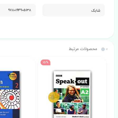
شابک
9780194905138
محصولات مرتبط
15%