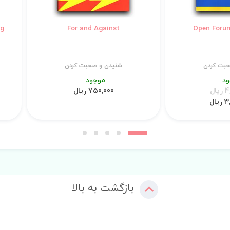
ng
For and Against
بت کردن
شنیدن و صحبت کردن
د
موجود
ال
750,000 ریال
ال
بازگشت به بالا