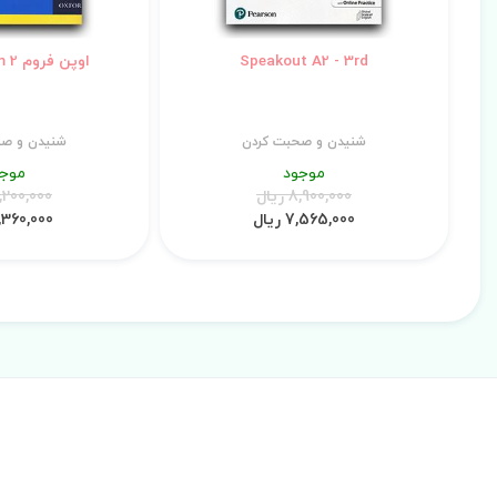
Speakout A2 - 3rd
اوپن فروم Open Forum 2
شنیدن و صحبت کردن
شنیدن و صح
موجود
موجو
8,900,000 ریال
4,200,000 ری
7,565,000 ریال
3,360,000 ری