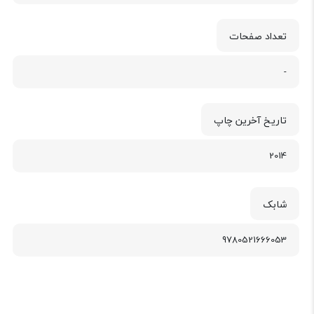
تعداد صفحات
-
تاریخ آخرین چاپ
2014
شابک
9780521666053