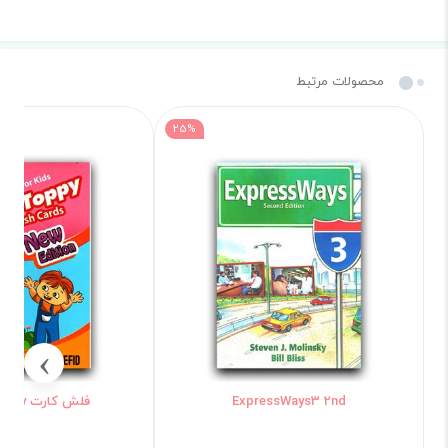
محصولات مرتبط
25%
›
ExpressWays3 2nd
فلش کارت Tippy Toppy