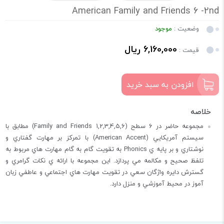
American Family and Friends 6 -2nd
وضعیت :
موجود
6,160,000 ریال
قیمت :
افزودن به سبد خرید
مجموعه حاضر در 6 سطح (Family and Friends 1,2,3,4,5,6) مطابق با
سيستم آمريکايي (American Accent) با تمرکز بر مهارت گفتاري و
نوشتاري و بر پايه ي Phonics به تقويت گام به گام مهارت هاي مربوط به
تلفظ صحيح و مکالمه مي پردازد. اين مجموعه با ارائه ي نکات گرامري و
گسترش دايره واژگان سعي در تقويت مهارت هاي اجتماعي و عاطفي زبان
آموز در محيط آموزشي و منزل دارد.