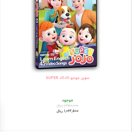
سوپر جوجو SUPER JOJO
موجود
1,250,000 ریال
1,062,500 ریال