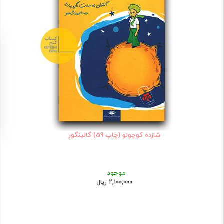
شازده کوچولو (چاپ 59) گالینگور
موجود
2,100,000 ریال