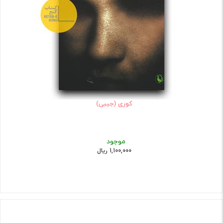
کوری (جیبی)
موجود
1,100,000 ریال