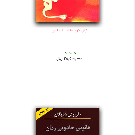
ژان کریستف 4 جلدی
موجود
25,500,000 ریال