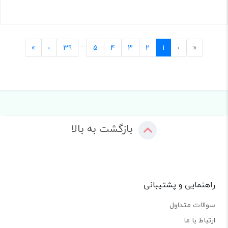
...
Last
Next
Previous
First
»
›
39
5
4
3
2
1
‹
«
بازگشت به بالا
راهنمایی و پشتیبانی
سوالات متداول
ارتباط با ما