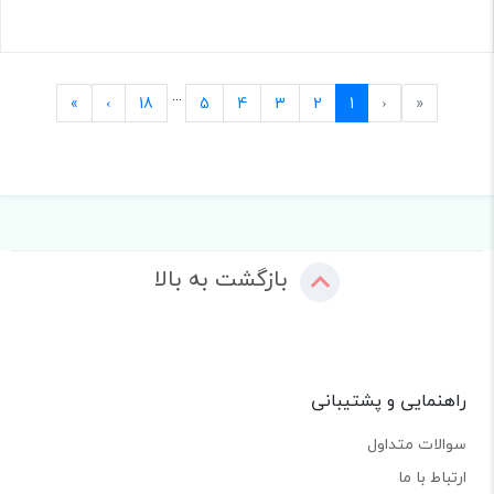
...
Last
Next
Previous
First
»
›
18
5
4
3
2
1
‹
«
بازگشت به بالا
راهنمایی و پشتیبانی
سوالات متداول
ارتباط با ما