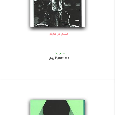
خشم در هارلم
موجود
3,550,000 ریال