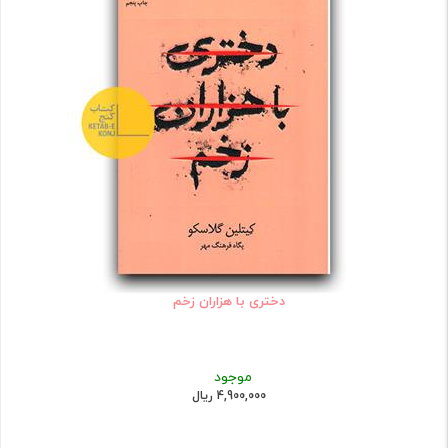
دختری با هزاران زخم
موجود
4,900,000 ریال