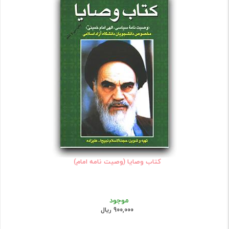
کتاب وصایا (وصیت نامه امام)
موجود
900,000 ریال