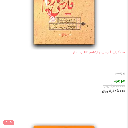
مبتکران فارسی یازدهم طالب تبار
یازدهم
موجود
6,500,000 ریال
5,525,000 ریال
50%