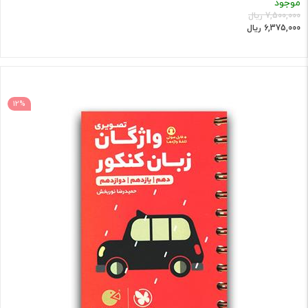
موجود
7,500,000 ریال
6,375,000 ریال
12%