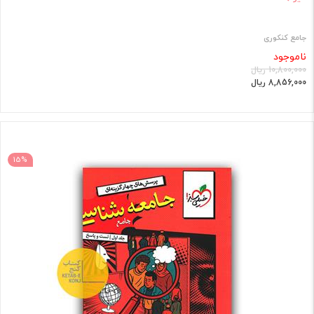
جامع کنکوری
ناموجود
10,800,000 ریال
8,856,000 ریال
15%