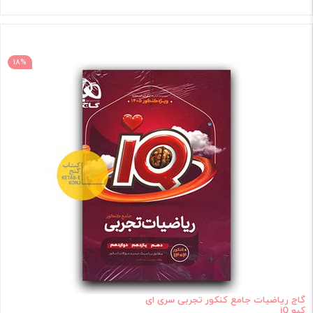
18%
گاج ریاضیات جامع کنکور تجربی سری ای
کیو iQ