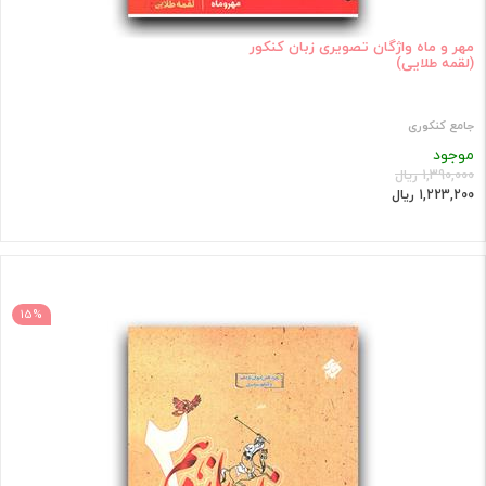
مهر و ماه واژگان تصویری زبان کنکور
(لقمه طلایی)
جامع کنکوری
موجود
1,390,000 ریال
1,223,200 ریال
15%