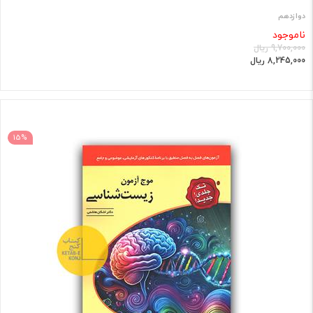
دوازدهم
ناموجود
9,700,000 ریال
8,245,000 ریال
15%